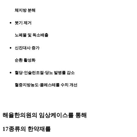
체지방 분해
붓기 제거
노폐물 및 독소배출
신진대사 증가
순환 활성화
혈당·인슐린조절·당뇨 발병률 감소
혈중지방농도·콜레스테롤 수치 개선
해율한의원의 임상케이스를 통해
17종류의 한약재를