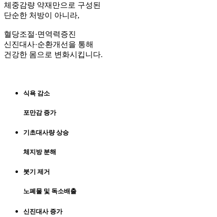
체중감량 약재만으로 구성된
단순한 처방이 아니라,
혈당조절·면역력증진
신진대사·순환개선을 통해
건강한 몸으로 변화시킵니다.
식욕 감소
포만감 증가
기초대사량 상승
체지방 분해
붓기 제거
노폐물 및 독소배출
신진대사 증가